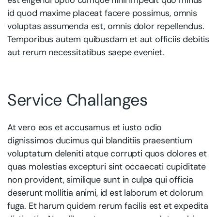
est eligendi optio cumque nihil impedit quo minus
id quod maxime placeat facere possimus, omnis
voluptas assumenda est, omnis dolor repellendus.
Temporibus autem quibusdam et aut officiis debitis
aut rerum necessitatibus saepe eveniet.
Service Challanges
At vero eos et accusamus et iusto odio
dignissimos ducimus qui blanditiis praesentium
voluptatum deleniti atque corrupti quos dolores et
quas molestias excepturi sint occaecati cupiditate
non provident, similique sunt in culpa qui officia
deserunt mollitia animi, id est laborum et dolorum
fuga. Et harum quidem rerum facilis est et expedita